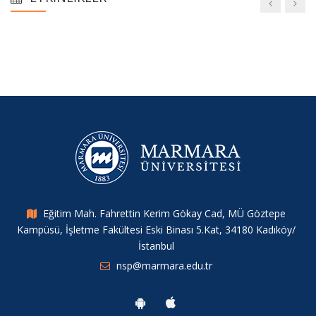
Yüzyıllık Süreçte Türkiye’nin Göç Politikaları ve Belediyelerin
Rolü
Young Researchers Symposium
Merkez Araştırmacılarımızdan Yeni Bir Yayın
IHSA Konferansı 2025
Müdür Yardımcımız Tahir Kılavuz’dan ERC Başarısı
Eğitim Mah. Fahrettin Kerim Gökay Cad, MÜ Göztepe
Kampüsü, İşletme Fakültesi Eski Binası 5.Kat, 34180 Kadıköy/
Merkez Araştırmacımızdan Yeni Bir Çalışma
İstanbul
nsp@marmara.edu.tr
6. Sosyal Politikalar Çalıştayı