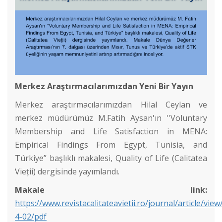
Merkez Araştırmacılarımızdan Yeni Bir Yayın
Merkez araştırmacılarımızdan Hilal Ceylan ve
merkez müdürümüz M.Fatih Aysan'ın ''Voluntary
Membership and Life Satisfaction in MENA:
Empirical Findings From Egypt, Tunisia, and
Türkiye” başlıklı makalesi, Quality of Life (Calitatea
Vieții) dergisinde yayımlandı.
Makale link:
Cinsel İstismara Bütüncül Yaklaşım: Cinsel İstismar Girdabı
https://www.revistacalitateavietii.ro/journal/article/vie
4-02/pdf