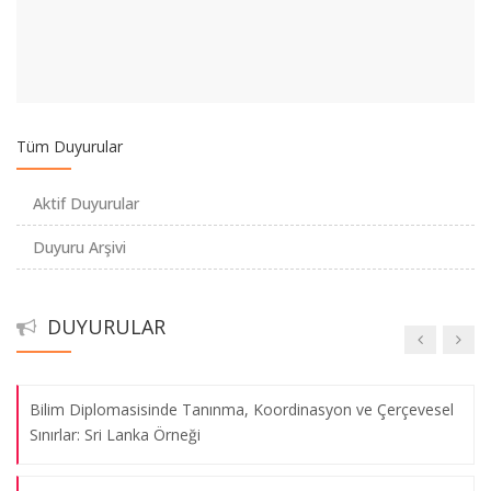
Jean Monnet Yaz Seminerleri II
Genç Araştırmacılar Sempozyumu
Kadına Yönelik Şiddetin Önlenmesi: Kavramlar, Veriler ve
Tüm Duyurular
Öneriler
Aktif Duyurular
Sosyal Bilimciler için Python: Verilerdeki Gizli Kalmış Bilgileri
Duyuru Arşivi
Anlama
Yalıtılmış Direnç: Uluslararası Yaptırımlar Altında Bağdat’ın
DUYURULAR
Kentsel Durumu (1990–2003)
Bilim Diplomasisinde Tanınma, Koordinasyon ve Çerçevesel
Sınırlar: Sri Lanka Örneği