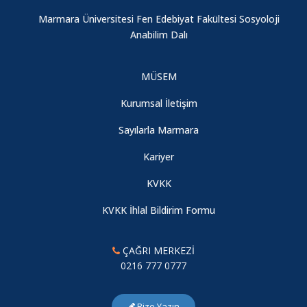
Cinsel İstismara Bütüncül Yaklaşım: Cinsel İstismar Girdabı
Marmara Üniversitesi Fen Edebiyat Fakültesi Sosyoloji
Anabilim Dalı
Jean Monnet Yaz Seminerleri II
MÜSEM
Genç Araştırmacılar Sempozyumu
Kurumsal İletişim
Kadına Yönelik Şiddetin Önlenmesi: Kavramlar, Veriler ve
Sayılarla Marmara
Öneriler
Kariyer
KVKK
Sosyal Bilimciler için Python: Verilerdeki Gizli Kalmış Bilgileri
Anlama
KVKK İhlal Bildirim Formu
Yalıtılmış Direnç: Uluslararası Yaptırımlar Altında Bağdat’ın
ÇAĞRI MERKEZİ
Kentsel Durumu (1990–2003)
0216 777 0777
Bilim Diplomasisinde Tanınma, Koordinasyon ve Çerçevesel
Bize Yazın