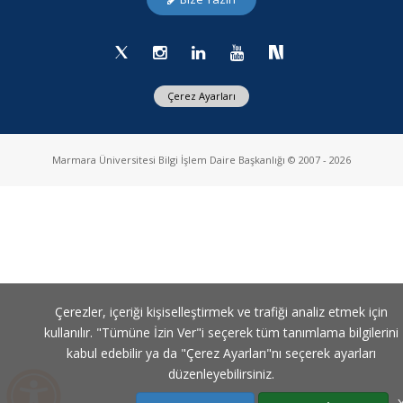
Sınırlar: Sri Lanka Örneği
Yeni Merkez Araştırmacımız
Çerez Ayarları
Türkiye'nin Geleceğini Verilerden Okumak: Nüfus ve
Toplumsal Dönüşüm
Marmara Üniversitesi Bilgi İşlem Daire Başkanlığı © 2007 - 2026
Türkiye’de Kadına Yönelik Şiddet Araştırması-2024 Paydaş
Toplantısı
Genç Araştırmacılar Sempozyumu
Çerezler, içeriği kişiselleştirmek ve trafiği analiz etmek için
İnsani Yardımlarda Veri Toplama: Türkiye’deki BM Dünya Gıda
kullanılır. "Tümüne İzin Ver"i seçerek tüm tanımlama bilgilerini
Programı Destekli Kamplarda Bulunan Mülteciler
kabul edebilir ya da "Çerez Ayarları"nı seçerek ayarları
düzenleyebilirsiniz.