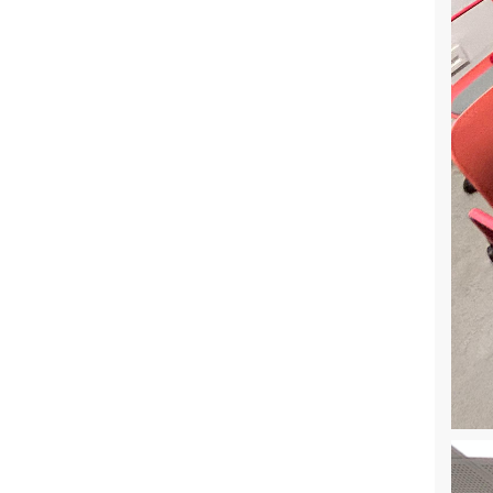
Türkiye'nin Geleceğini Verilerden
Okumak: Nüfus ve Toplumsal
Dönüşüm
Türkiye’de Kadına Yönelik Şiddet
Araştırması-2024 Paydaş Toplantısı
Genç Araştırmacılar Sempozyumu
İnsani Yardımlarda Veri Toplama:
Türkiye’deki BM Dünya Gıda Programı
Destekli Kamplarda Bulunan
Mülteciler