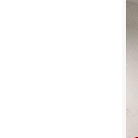
Kadına Yönelik Şiddetin Önlenmesi:
Kavramlar, Veriler ve Öneriler
Sosyal Bilimciler için Python:
Verilerdeki Gizli Kalmış Bilgileri
Anlama
Yalıtılmış Direnç: Uluslararası
Yaptırımlar Altında Bağdat’ın Kentsel
Durumu (1990–2003)
Bilim Diplomasisinde Tanınma,
Koordinasyon ve Çerçevesel Sınırlar:
Sri Lanka Örneği
Yeni Merkez Araştırmacımız