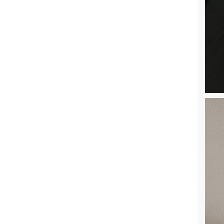
Müdür Yardımcımız Tahir Kılavuz’dan
ERC Başarısı
Merkez Araştırmacımızdan Yeni Bir
Çalışma
6. Sosyal Politikalar Çalıştayı
Cinsel İstismara Bütüncül Yaklaşım:
Cinsel İstismar Girdabı
Jean Monnet Yaz Seminerleri II
Genç Araştırmacılar Sempozyumu