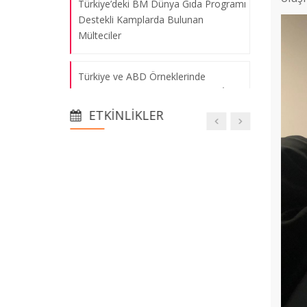
Türkiye’deki BM Dünya Gıda Programı
Destekli Kamplarda Bulunan
Mülteciler
Türkiye ve ABD Örneklerinde
Siyasette Kadına Yönelik Çevrim İçi
Şiddet
ETKINLIKLER
Yüzyıllık Süreçte Türkiye’nin Göç
Politikaları ve Belediyelerin Rolü
Young Researchers Symposium
Merkez Araştırmacılarımızdan Yeni Bir
Yayın
IHSA Konferansı 2025