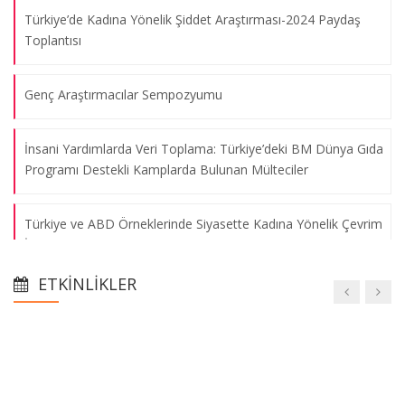
Türkiye’de Kadına Yönelik Şiddet Araştırması-2024 Paydaş
Toplantısı
Genç Araştırmacılar Sempozyumu
İnsani Yardımlarda Veri Toplama: Türkiye’deki BM Dünya Gıda
Programı Destekli Kamplarda Bulunan Mülteciler
Türkiye ve ABD Örneklerinde Siyasette Kadına Yönelik Çevrim
İçi Şiddet
ETKINLIKLER
Yüzyıllık Süreçte Türkiye’nin Göç Politikaları ve Belediyelerin
Rolü
Young Researchers Symposium