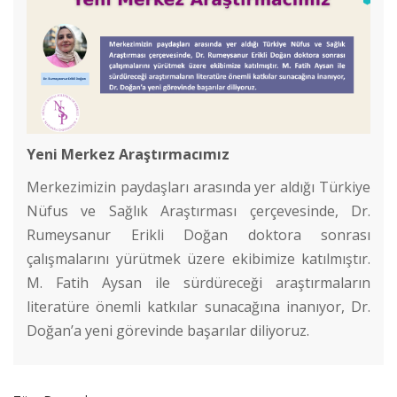
Yeni Merkez Araştırmacımız
Merkezimizin paydaşları arasında yer aldığı Türkiye
Nüfus ve Sağlık Araştırması çerçevesinde, Dr.
Cinsel İstismara Bütüncül Yaklaşım: Cinsel İstismar Girdabı
Rumeysanur Erikli Doğan doktora sonrası
çalışmalarını yürütmek üzere ekibimize katılmıştır.
M. Fatih Aysan ile sürdüreceği araştırmaların
Jean Monnet Yaz Seminerleri II
literatüre önemli katkılar sunacağına inanıyor, Dr.
Doğan’a yeni görevinde başarılar diliyoruz.
Genç Araştırmacılar Sempozyumu
Kadına Yönelik Şiddetin Önlenmesi: Kavramlar, Veriler ve