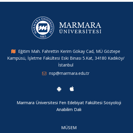
Merkez Araştırmacılarımızdan Yeni Bir Yayın
IHSA Konferansı 2025
Müdür Yardımcımız Tahir Kılavuz’dan ERC Başarısı
Eğitim Mah. Fahrettin Kerim Gökay Cad, MÜ Göztepe
Kampüsü, İşletme Fakültesi Eski Binası 5.Kat, 34180 Kadıköy/
Merkez Araştırmacımızdan Yeni Bir Çalışma
İstanbul
nsp@marmara.edu.tr
6. Sosyal Politikalar Çalıştayı
Cinsel İstismara Bütüncül Yaklaşım: Cinsel İstismar Girdabı
Marmara Üniversitesi Fen Edebiyat Fakültesi Sosyoloji
Anabilim Dalı
Jean Monnet Yaz Seminerleri II
MÜSEM
Genç Araştırmacılar Sempozyumu