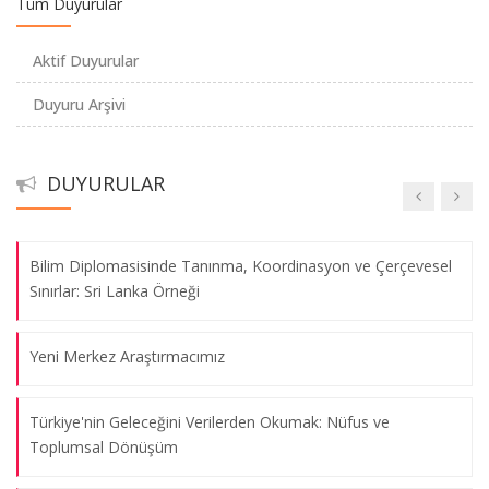
Tüm Duyurular
Öneriler
Aktif Duyurular
Sosyal Bilimciler için Python: Verilerdeki Gizli Kalmış Bilgileri
Duyuru Arşivi
Anlama
Yalıtılmış Direnç: Uluslararası Yaptırımlar Altında Bağdat’ın
DUYURULAR
Kentsel Durumu (1990–2003)
Bilim Diplomasisinde Tanınma, Koordinasyon ve Çerçevesel
Sınırlar: Sri Lanka Örneği
Yeni Merkez Araştırmacımız
Türkiye'nin Geleceğini Verilerden Okumak: Nüfus ve
Toplumsal Dönüşüm