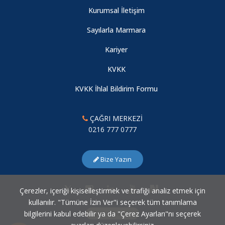
Kurumsal İletişim
Kadına Yönelik Şiddetin Önlenmesi: Kavramlar, Veriler ve
Sayılarla Marmara
Öneriler
Kariyer
KVKK
Sosyal Bilimciler için Python: Verilerdeki Gizli Kalmış Bilgileri
Anlama
KVKK İhlal Bildirim Formu
Yalıtılmış Direnç: Uluslararası Yaptırımlar Altında Bağdat’ın
ÇAĞRI MERKEZİ
Kentsel Durumu (1990–2003)
0216 777 0777
Bilim Diplomasisinde Tanınma, Koordinasyon ve Çerçevesel
Bize Yazın
Sınırlar: Sri Lanka Örneği
Çerezler, içeriği kişiselleştirmek ve trafiği analiz etmek için
Yeni Merkez Araştırmacımız
kullanılır. "Tümüne İzin Ver"i seçerek tüm tanımlama
bilgilerini kabul edebilir ya da "Çerez Ayarları"nı seçerek
Çerez Ayarları