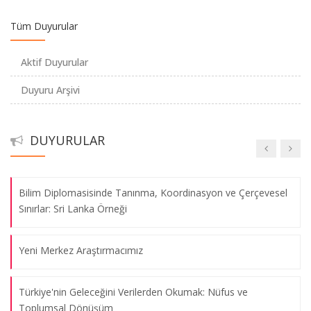
Kadına Yönelik Şiddetin Önlenmesi: Kavramlar, Veriler ve
Tüm Duyurular
Öneriler
Aktif Duyurular
Sosyal Bilimciler için Python: Verilerdeki Gizli Kalmış Bilgileri
Duyuru Arşivi
Anlama
Yalıtılmış Direnç: Uluslararası Yaptırımlar Altında Bağdat’ın
DUYURULAR
Kentsel Durumu (1990–2003)
Bilim Diplomasisinde Tanınma, Koordinasyon ve Çerçevesel
Sınırlar: Sri Lanka Örneği
Yeni Merkez Araştırmacımız
Türkiye'nin Geleceğini Verilerden Okumak: Nüfus ve
Toplumsal Dönüşüm