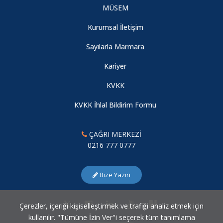
MÜSEM
Genç Araştırmacılar Sempozyumu
Kurumsal İletişim
Kadına Yönelik Şiddetin Önlenmesi: Kavramlar, Veriler ve
Sayılarla Marmara
Öneriler
Kariyer
KVKK
Sosyal Bilimciler için Python: Verilerdeki Gizli Kalmış Bilgileri
Anlama
KVKK İhlal Bildirim Formu
Yalıtılmış Direnç: Uluslararası Yaptırımlar Altında Bağdat’ın
ÇAĞRI MERKEZİ
Kentsel Durumu (1990–2003)
0216 777 0777
Bilim Diplomasisinde Tanınma, Koordinasyon ve Çerçevesel
Bize Yazın
Sınırlar: Sri Lanka Örneği
Çerezler, içeriği kişiselleştirmek ve trafiği analiz etmek için
Yeni Merkez Araştırmacımız
kullanılır. "Tümüne İzin Ver"i seçerek tüm tanımlama