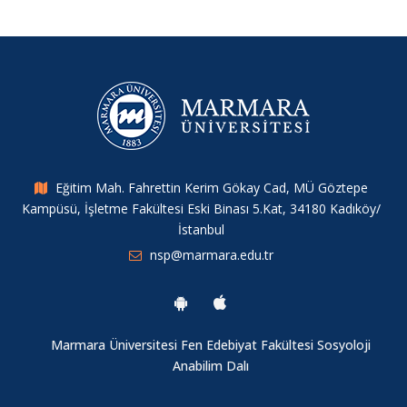
Merkez Araştırmacılarımızdan Yeni Bir Yayın
IHSA Konferansı 2025
Müdür Yardımcımız Tahir Kılavuz’dan ERC Başarısı
Eğitim Mah. Fahrettin Kerim Gökay Cad, MÜ Göztepe
Kampüsü, İşletme Fakültesi Eski Binası 5.Kat, 34180 Kadıköy/
Merkez Araştırmacımızdan Yeni Bir Çalışma
İstanbul
nsp@marmara.edu.tr
6. Sosyal Politikalar Çalıştayı
Cinsel İstismara Bütüncül Yaklaşım: Cinsel İstismar Girdabı
Marmara Üniversitesi Fen Edebiyat Fakültesi Sosyoloji
Anabilim Dalı
Jean Monnet Yaz Seminerleri II