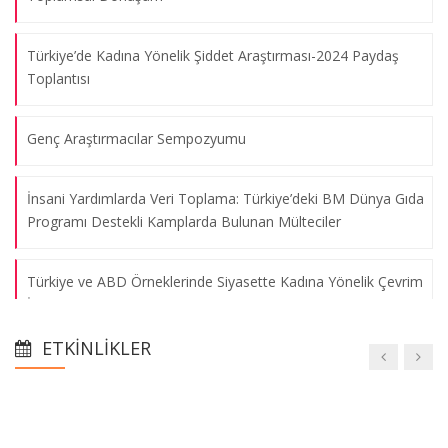
Türkiye’de Kadına Yönelik Şiddet Araştırması-2024 Paydaş
Toplantısı
Genç Araştırmacılar Sempozyumu
İnsani Yardımlarda Veri Toplama: Türkiye’deki BM Dünya Gıda
Programı Destekli Kamplarda Bulunan Mülteciler
Türkiye ve ABD Örneklerinde Siyasette Kadına Yönelik Çevrim
İçi Şiddet
ETKINLIKLER
Yüzyıllık Süreçte Türkiye’nin Göç Politikaları ve Belediyelerin
Rolü
Young Researchers Symposium