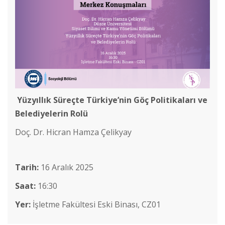
Yüzyıllık Süreçte Türkiye’nin Göç Politikaları ve
Belediyelerin Rolü
Doç. Dr. Hicran Hamza Çelikyay
Cinsel İstismara Bütüncül Yaklaşım: Cinsel İstismar Girdabı
Tarih:
16 Aralık 2025
Jean Monnet Yaz Seminerleri II
Saat:
16:30
Yer:
İşletme Fakültesi Eski Binası
, CZ01
Genç Araştırmacılar Sempozyumu