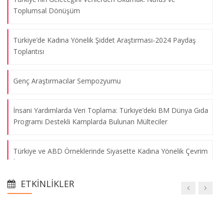
Toplumsal Dönüşüm
Türkiye’de Kadına Yönelik Şiddet Araştırması-2024 Paydaş
Toplantısı
Genç Araştırmacılar Sempozyumu
İnsani Yardımlarda Veri Toplama: Türkiye’deki BM Dünya Gıda
Programı Destekli Kamplarda Bulunan Mülteciler
Türkiye ve ABD Örneklerinde Siyasette Kadına Yönelik Çevrim
İçi Şiddet
ETKINLIKLER
Yüzyıllık Süreçte Türkiye’nin Göç Politikaları ve Belediyelerin
Rolü