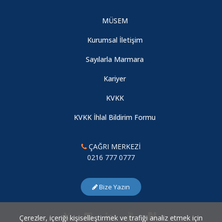
MÜSEM
Genç Araştırmacılar Sempozyumu
Kurumsal İletişim
Kadına Yönelik Şiddetin Önlenmesi: Kavramlar, Veriler ve
Sayılarla Marmara
Öneriler
Kariyer
KVKK
Sosyal Bilimciler için Python: Verilerdeki Gizli Kalmış Bilgileri
Anlama
KVKK İhlal Bildirim Formu
Yalıtılmış Direnç: Uluslararası Yaptırımlar Altında Bağdat’ın
ÇAĞRI MERKEZİ
Kentsel Durumu (1990–2003)
0216 777 0777
Bilim Diplomasisinde Tanınma, Koordinasyon ve Çerçevesel
Bize Yazın
Sınırlar: Sri Lanka Örneği
Çerezler, içeriği kişiselleştirmek ve trafiği analiz etmek için