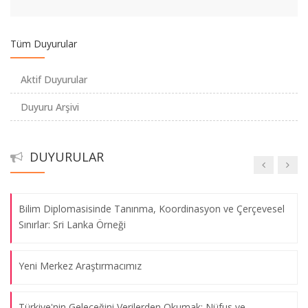
Kadına Yönelik Şiddetin Önlenmesi: Kavramlar, Veriler ve
Tüm Duyurular
Öneriler
Aktif Duyurular
Sosyal Bilimciler için Python: Verilerdeki Gizli Kalmış Bilgileri
Duyuru Arşivi
Anlama
Yalıtılmış Direnç: Uluslararası Yaptırımlar Altında Bağdat’ın
DUYURULAR
Kentsel Durumu (1990–2003)
Bilim Diplomasisinde Tanınma, Koordinasyon ve Çerçevesel
Sınırlar: Sri Lanka Örneği
Yeni Merkez Araştırmacımız
Türkiye'nin Geleceğini Verilerden Okumak: Nüfus ve