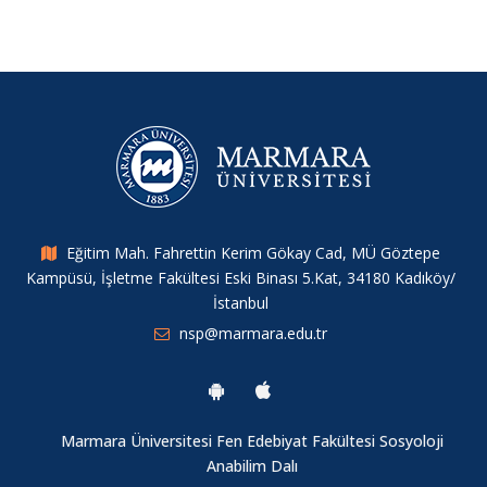
Young Researchers Symposium
Merkez Araştırmacılarımızdan Yeni Bir Yayın
IHSA Konferansı 2025
Müdür Yardımcımız Tahir Kılavuz’dan ERC Başarısı
Eğitim Mah. Fahrettin Kerim Gökay Cad, MÜ Göztepe
Kampüsü, İşletme Fakültesi Eski Binası 5.Kat, 34180 Kadıköy/
Merkez Araştırmacımızdan Yeni Bir Çalışma
İstanbul
nsp@marmara.edu.tr
6. Sosyal Politikalar Çalıştayı
Cinsel İstismara Bütüncül Yaklaşım: Cinsel İstismar Girdabı
Marmara Üniversitesi Fen Edebiyat Fakültesi Sosyoloji
Anabilim Dalı
Jean Monnet Yaz Seminerleri II