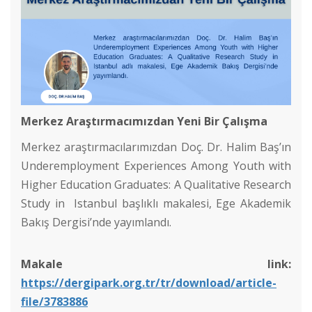
Merkez Araştırmacımızdan Yeni Bir Çalışma
Merkez araştırmacılarımızdan Doç. Dr. Halim Baş’ın
Underemployment Experiences Among Youth with
Higher Education Graduates: A Qualitative Research
Study in Istanbul
başlıklı makalesi, Ege Akademik
Bakış Dergisi’nde yayımlandı.
Cinsel İstismara Bütüncül Yaklaşım: Cinsel İstismar Girdabı
Makale link:
Jean Monnet Yaz Seminerleri II
https://dergipark.org.tr/tr/download/article-
file/3783886
Genç Araştırmacılar Sempozyumu