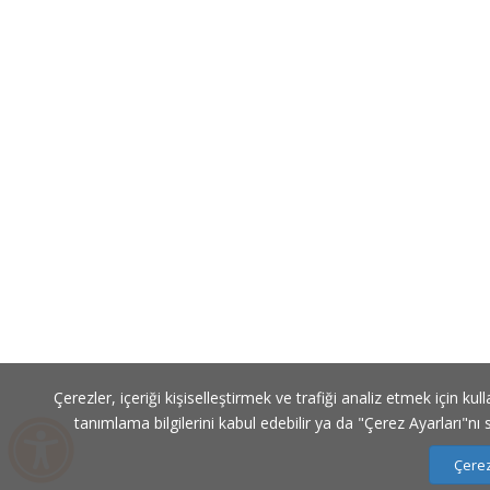
Çerezler, içeriği kişiselleştirmek ve trafiği analiz etmek için ku
tanımlama bilgilerini kabul edebilir ya da "Çerez Ayarları"nı 
Çerez