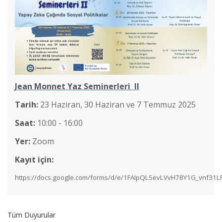
Jean Monnet Yaz Seminerleri II
Tarih:
23 Haziran, 30 Haziran ve 7 Temmuz 2025
Cinsel İstismara Bütüncül Yaklaşım: Cinsel İstismar Girdabı
Saat:
10:00 - 16:00
Yer:
Zoom
Jean Monnet Yaz Seminerleri II
Kayıt için:
https://docs.google.com/forms/d/e/1FAIpQLSevLVvH78Y1G_vnf3
Genç Araştırmacılar Sempozyumu
Kadına Yönelik Şiddetin Önlenmesi: Kavramlar, Veriler ve
Tüm Duyurular
Öneriler