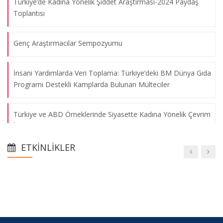
Türkiye’de Kadına Yönelik Şiddet Araştırması-2024 Paydaş
Toplantısı
Genç Araştırmacılar Sempozyumu
İnsani Yardımlarda Veri Toplama: Türkiye’deki BM Dünya Gıda
Programı Destekli Kamplarda Bulunan Mülteciler
Türkiye ve ABD Örneklerinde Siyasette Kadına Yönelik Çevrim
İçi Şiddet
ETKINLIKLER
Yüzyıllık Süreçte Türkiye’nin Göç Politikaları ve Belediyelerin
Rolü
Young Researchers Symposium