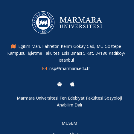
Merkez Araştırmacılarımızdan Yeni Bir Yayın
IHSA Konferansı 2025
Müdür Yardımcımız Tahir Kılavuz’dan ERC Başarısı
Eğitim Mah. Fahrettin Kerim Gökay Cad, MÜ Göztepe
Kampüsü, İşletme Fakültesi Eski Binası 5.Kat, 34180 Kadıköy/
Merkez Araştırmacımızdan Yeni Bir Çalışma
İstanbul
nsp@marmara.edu.tr
6. Sosyal Politikalar Çalıştayı
Cinsel İstismara Bütüncül Yaklaşım: Cinsel İstismar Girdabı
Marmara Üniversitesi Fen Edebiyat Fakültesi Sosyoloji
Anabilim Dalı
Jean Monnet Yaz Seminerleri II
MÜSEM
Genç Araştırmacılar Sempozyumu