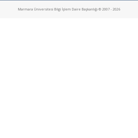
Toplumsal Dönüşüm
Marmara Üniversitesi Bilgi İşlem Daire Başkanlığı © 2007 - 2026
Türkiye’de Kadına Yönelik Şiddet Araştırması-2024 Paydaş
Toplantısı
Genç Araştırmacılar Sempozyumu
İnsani Yardımlarda Veri Toplama: Türkiye’deki BM Dünya Gıda
Programı Destekli Kamplarda Bulunan Mülteciler