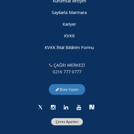
Kurumsal İletişim
Kadına Yönelik Şiddetin Önlenmesi: Kavramlar, Veriler ve
Sayılarla Marmara
Öneriler
Kariyer
KVKK
Sosyal Bilimciler için Python: Verilerdeki Gizli Kalmış Bilgileri
Anlama
KVKK İhlal Bildirim Formu
Yalıtılmış Direnç: Uluslararası Yaptırımlar Altında Bağdat’ın
ÇAĞRI MERKEZİ
Kentsel Durumu (1990–2003)
0216 777 0777
Bilim Diplomasisinde Tanınma, Koordinasyon ve Çerçevesel
Bize Yazın
Sınırlar: Sri Lanka Örneği
Yeni Merkez Araştırmacımız
Çerez Ayarları
Türkiye'nin Geleceğini Verilerden Okumak: Nüfus ve