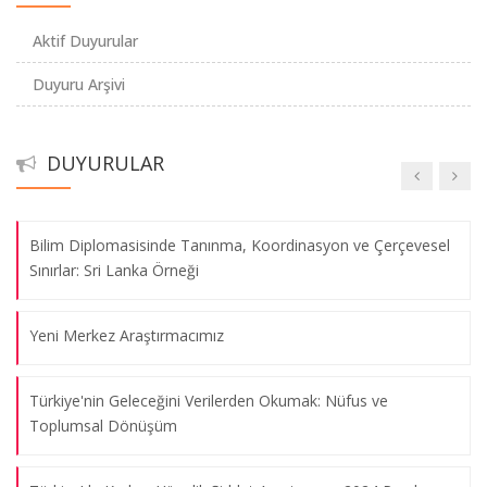
Aktif Duyurular
Sosyal Bilimciler için Python: Verilerdeki Gizli Kalmış Bilgileri
Duyuru Arşivi
Anlama
Yalıtılmış Direnç: Uluslararası Yaptırımlar Altında Bağdat’ın
DUYURULAR
Kentsel Durumu (1990–2003)
Bilim Diplomasisinde Tanınma, Koordinasyon ve Çerçevesel
Sınırlar: Sri Lanka Örneği
Yeni Merkez Araştırmacımız
Türkiye'nin Geleceğini Verilerden Okumak: Nüfus ve
Toplumsal Dönüşüm